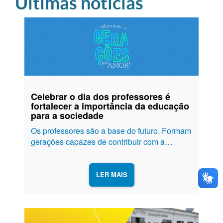
Últimas notícias
Celebrar o dia dos professores é
fortalecer a importância da educação
para a sociedade
Os professores são a base do futuro. Formam
gerações capazes de contribuir com a
sociedade. A missão de lecionar exige não
só o conhecimento técnico e teórico, mas
uma iniciativa amorosa que impacta vidas e
LER MAIS
gerações, trazendo esperança em um...