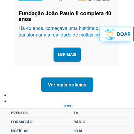
Fundação João Paulo II completa 40
anos
Há 40 anos, começava uma história que
transformaria a realidade de muitas pessoas.
DOAR
Em 29 de junho de 1982, era criada a
Fundação João Paulo II. Sediada em
Cachoeira Paulista/SP, desde o seu princípio,
LER MAIS
realizou um trabalho baseado em valores...
Ver mais notícias
↑ TOPO
EVENTOS
TV
FORMAÇÃO
RÁDIO
NOTÍCIAS
LOJA