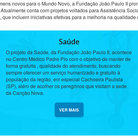
ns novos para o Mundo Novo, a Fundação João Paulo II prom
tualmente conta com projetos voltados para Assistência Soci
, que incluem iniciativas efetivas para a melhoria na qualidade
Saúde
O projeto da Saúde, da Fundação João Paulo II, acontece
no Centro Médico Padre Pio com o objetivo de manter de
forma gratuita , qualidade do atendimento, buscando
sempre oferecer um serviço humanizado e gratuito à
população da região, em especial Cachoeira Paulista
(SP), além de acolher os peregrinos que visitam a sede
da Canção Nova.
VER MAIS