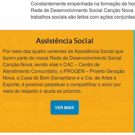
Constantemente empenhada na formação de home
Rede de Desenvolvimento Social Canção Nova. A
trabalhos sociais são feitos com ações conjuntas
Assistência Social
Por meio das quatro vertentes de Assistência Social que
fazem parte da nossa Rede de Desenvolvimento Social
Canção Nova, sendo elas o CAC – Centro de
Atendimento Comunitário, o PROGEN – Projeto Geração
Nova, a Casa do Bom Samaritano e a Cia. de Artes e
Esporte, é possível perpetuar e compartilhar o amor por
meio do respeito e ajuda ao próximo.
VER MAIS