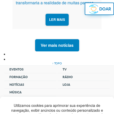
transformaria a realidade de muitas pessoas.
Em 29 de junho de 1982, era criada a
DOAR
Fundação João Paulo II. Sediada em
Cachoeira Paulista/SP, desde o seu princípio,
LER MAIS
realizou um trabalho baseado em valores...
Ver mais notícias
↑ TOPO
EVENTOS
TV
FORMAÇÃO
RÁDIO
NOTÍCIAS
LOJA
MÚSICA
CLUBE
SANTUÁRIO