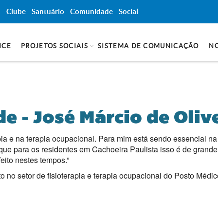
a
Clube
Santuário
Comunidade
Social
NCE
PROJETOS SOCIAIS
SISTEMA DE COMUNICAÇÃO
NO
 - José Márcio de Oliv
pia e na terapia ocupacional. Para mim está sendo essencial n
ue para os residentes em Cachoeira Paulista isso é de grande 
eito nestes tempos.”
o no setor de fisioterapia e terapia ocupacional do Posto Médic