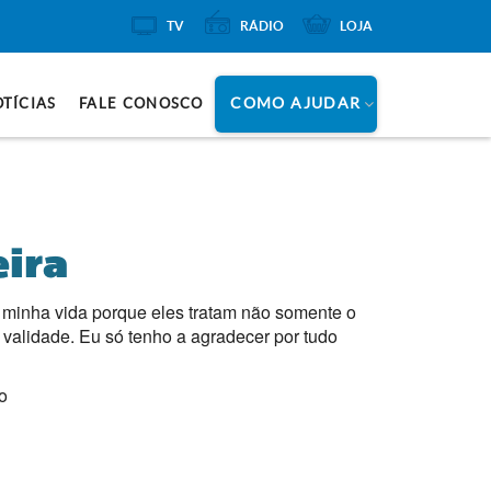
TV
RÁDIO
LOJA
COMO AJUDAR
TÍCIAS
FALE CONOSCO
eira
a minha vida porque eles tratam não somente o
validade. Eu só tenho a agradecer por tudo
o