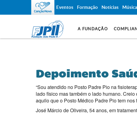
Eventos
Formação
Notícias
Músic
A FUNDAÇÃO
COMPLIA
Depoimento Saúde
“Sou atendido no Posto Padre Pio na fisiotera
lado físico mas também o lado humano. Creio q
aquilo que o Posto Médico Padre Pio tem nos f
José Márcio de Oliveira, 54 anos, e
m tratament