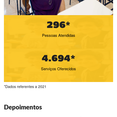
296*
Pessoas Atendidas
4.694*
Serviços Oferecidos
*Dados referentes a 2021
"O CAC para mim foi a melhor experiência
que eu tive no decorrer da minha terceira
Depoimentos
idade. Além das oficinas de culinária,
informática e pintura, encontrei amigos, me