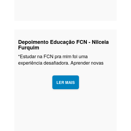
Continue lendo
→
Depoimento Educação FCN - Nilceia
Furquim
"Estudar na FCN pra mim foi uma
experiência desafiadora. Aprender novas
habilidades e se reinventar. Agradeço ao
Monsenhor Jonas pela oportunidade, pois o
mundo novo tem nascido em minha casa.”
LER MAIS
Nilceia Furquim, Rádio e TV , FCN
Continue lendo
→