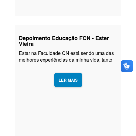
Depoimento Educação FCN - Ester
Vieira
Estar na Faculdade CN está sendo uma das
melhores experiências da minha vida, tanto
pelas aulas e pelos professores que são
fantásticos como pela espiritualidade. Aqui
eu não me sinto mais uma aluna, aqui eu me
LER MAIS
sinto parte da família. Eu amo esse lugar.”
Ester Vieira, Jornalismo, FCN
Continue lendo
→