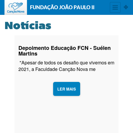
FUNDAÇÃO JOÃO PAULO II
Notícias
Depoimento Educação FCN - Suélen
Martins
"Apesar de todos os desafio que vivemos em
2021, a Faculdade Canção Nova me
proporcionou tranquilidade e toda a
segurança necessária, adequando,
reinventando e aplicando sua metodologia
LER MAIS
através do ensino remoto. Assim meu
aprendizado não foi interrompido e pude ter a
oportunidade de ampliar os meus
conhecimentos, escrevendo minha história
na área que escolhi estudar.”
Suélen Martins, Jornalismo, FCN