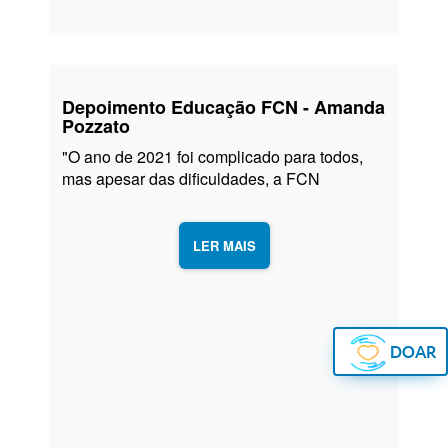
Depoimento Educação FCN - Amanda
Pozzato
"O ano de 2021 foi complicado para todos,
mas apesar das dificuldades, a FCN
buscou facilitar em tudo a nossa
compreensão e aprendizado. Ainda que com
dificuldades pessoais, obtive um grande
LER MAIS
crescimento de conhecimento através das
aulas e dos momentos com os professores.”
Amanda Pozzato, Rádio e TV, FCN
Continue lendo
→
DOAR